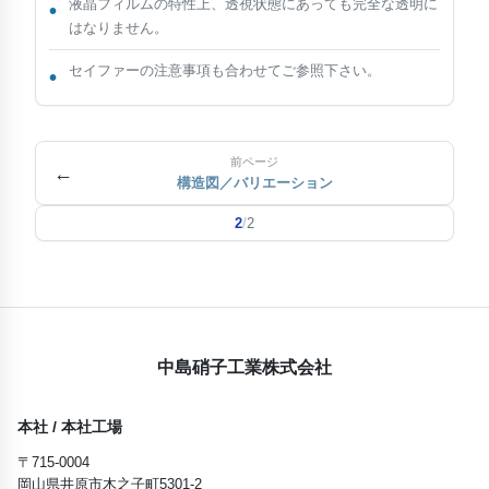
液晶フィルムの特性上、透視状態にあっても完全な透明に
はなりません。
セイファーの注意事項も合わせてご参照下さい。
前ページ
←
構造図／バリエーション
2
/
2
中島硝子工業株式会社
本社 / 本社工場
〒715-0004
岡山県井原市木之子町5301-2