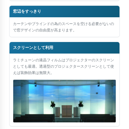
加工・識別
窓辺をすっきり
防音
カーテンやブラインドの為のスペースを空ける必要がないの
で窓デザインの自由度が高まります。
強度・衝撃
応用・設計
スクリーンとして利用
化学・環境
ラミチューンの液晶フィルムはプロジェクターのスクリーン
としても最適。透過型のプロジェクタースクリーンとして使
えば装飾効果は無限大。