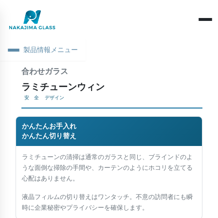
製品情報メニュー
合わせガラス
会社概要
ラミチューンウィン
ごあいさつ
安 全
デザイン
構造による分類
拠点情報
機能による分類
かんたんお手入れ
基礎知識
社会・環境への取り組み
かんたん切り替え
素板・ガラス加工
製品・材料
環境活動
当社営業日
ラミチューンの清掃は通常のガラスと同じ、ブラインドのよ
産業用途
うな面倒な掃除の手間や、カーテンのようにホコリを立てる
SDGs宣言
光学・反射
心配はありません。
健康経営
性能・評価
液晶フィルムの切り替えはワンタッチ。不意の訪問者にも瞬
時に企業秘密やプライバシーを確保します。
現象・トラブル