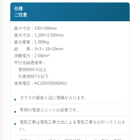
仕様
ご注意
最小寸法：100×100mm
最大寸法：1,200×3,500mm
最大重量：1,000kg
総 厚：3+3～19+19mm
消費電力：2.5W/m²
平行光線透過率：
透視時65％以上
不透視時7％以下
使用電圧：AC100V(50/60Hz)
ガラスの最低１辺に電極が入ります。
専用の電源ユニットが必要です。
電気工事は電気工事士法による電気工事士が行ってくださ
い。